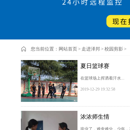
您当前位置：
网站首页
>
走进泽邦
>
校园剪影
>
夏日篮球赛
在篮球场上挥洒着汗水...
2019-12-29 19:32:58
浓浓师生情
毕业了，难舍难分，少年，加