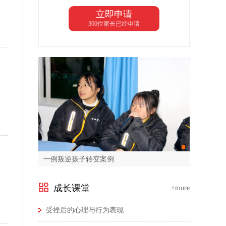
立即申请
300位家长已经申请
一例叛逆孩子转变案例
成长课堂
+more
受挫后的心理与行为表现