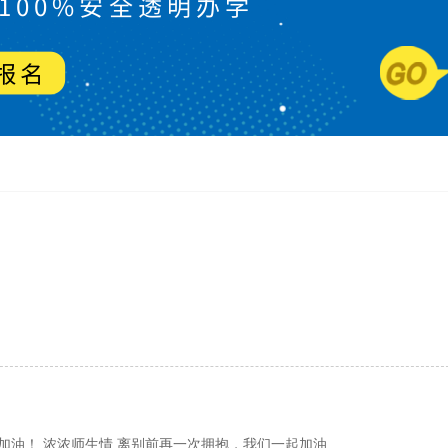
油！ 浓浓师生情 离别前再一次拥抱，我们一起加油...