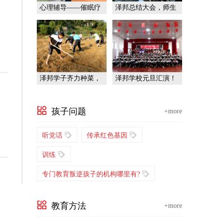
心理辅导——催眠疗
泽邦总结大会，师生
法
共前行！
泽邦学子齐力种菜，
泽邦学校元旦汇演！
挑战自我！
孩子问题
+more
听党话
传承红色基因
训练
专门教育叛逆孩子的机构哪里有?
教育方法
+more