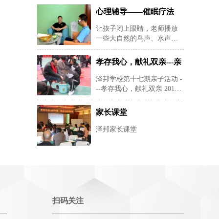
心理辅导——催眠疗法
让孩子闭上眼睛，老师播放
一些大自然的鸟声、水声等
纯音乐，帮助孩子快速定下
来，再用暗示性语言帮助孩
孝存我心，献礼双亲---亲
子进入睡眠状态，有利于心
子活动
理老师深度进入孩子的
泽邦学校第十七期亲子活动 -
--孝存我心，献礼双亲 2019
年12月22日星期天早上8：30-
--下午16：00在湖南长沙安沙
家长课堂
镇泽邦学校举办孝存我心，
献礼双亲为主题的亲子活
泽邦家长课堂
动。 本活动共有24对家
扫码关注