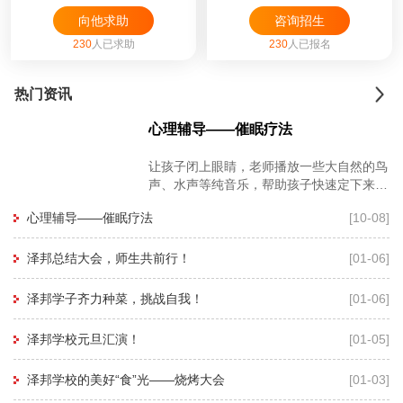
向他求助
咨询招生
230
人已求助
230
人已报名
热门资讯
心理辅导——催眠疗法
让孩子闭上眼睛，老师播放一些大自然的鸟
声、水声等纯音乐，帮助孩子快速定下来，
再用暗示性语言帮助孩子进入睡眠状态，有
心理辅导——催眠疗法
[10-08]
利于心理老师深度进入孩子的
泽邦总结大会，师生共前行！
[01-06]
泽邦学子齐力种菜，挑战自我！
[01-06]
泽邦学校元旦汇演！
[01-05]
泽邦学校的美好“食”光——烧烤大会
[01-03]