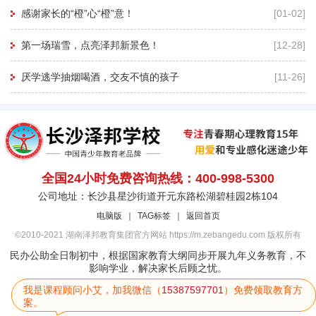
感谢家长的“橙”心“橙”意！
[01-02]
第一场瑞雪，点亮泽邦新景色！
[12-28]
厌学逃学抽烟喝酒，交友不慎的孩子
[11-26]
全国24小时免费咨询热线：400-998-5300
公司地址：长沙县星沙街道开元东路松湖碧桂园2栋104
电脑版
｜
TAG标签
｜
返回首页
©2010-2021 湖南泽邦教育集团官方网站 https://m.zebangedu.com 版权所有
民办公助全日制初中，根据国家教育大纲同步开展九年义务教育，不
影响学业，解决家长后顾之忧。
我是课程顾问小艾，加我微信（
15387597701
）免费领取教育方
案。