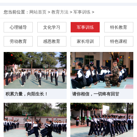
您当前位置：
网站首页
>
教育方法
>
军事训练
>
心理辅导
文化学习
军事训练
特长教育
劳动教育
感恩教育
家长培训
特色课程
积累力量，向阳生长！
请你相信，一切终有回甘