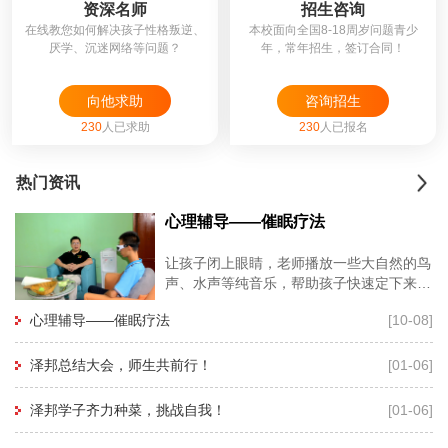
资深名师
招生咨询
在线教您如何解决孩子性格叛逆、
本校面向全国8-18周岁问题青少
厌学、沉迷网络等问题？
年，常年招生，签订合同！
向他求助
咨询招生
230
人已求助
230
人已报名
热门资讯
心理辅导——催眠疗法
让孩子闭上眼睛，老师播放一些大自然的鸟
声、水声等纯音乐，帮助孩子快速定下来，
再用暗示性语言帮助孩子进入睡眠状态，有
心理辅导——催眠疗法
[10-08]
利于心理老师深度进入孩子的
泽邦总结大会，师生共前行！
[01-06]
泽邦学子齐力种菜，挑战自我！
[01-06]