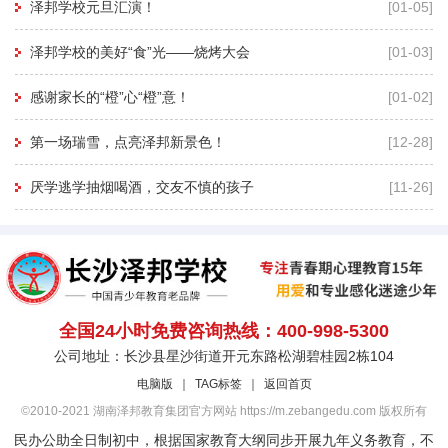
泽邦学校元旦汇演！
[01-05]
泽邦学校的美好“食”光——烧烤大会
[01-03]
感谢家长的“橙”心“橙”意！
[01-02]
第一场瑞雪，点亮泽邦新景色！
[12-28]
厌学逃学抽烟喝酒，交友不慎的孩子
[11-26]
全国24小时免费咨询热线：400-998-5300
公司地址：长沙县星沙街道开元东路松湖碧桂园2栋104
电脑版
｜
TAG标签
｜
返回首页
©2010-2021 湖南泽邦教育集团官方网站 https://m.zebangedu.com 版权所有
民办公助全日制初中，根据国家教育大纲同步开展九年义务教育，不