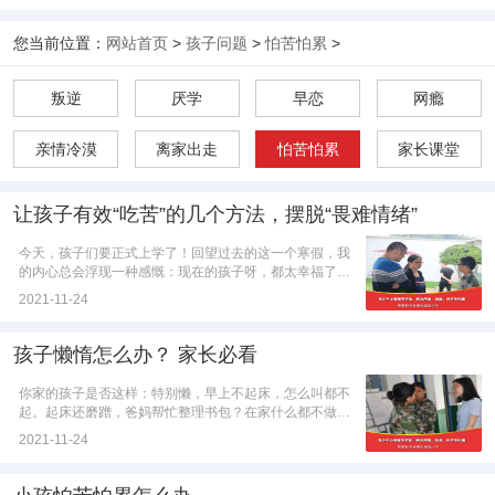
您当前位置：
网站首页
>
孩子问题
>
怕苦怕累
>
叛逆
厌学
早恋
网瘾
亲情冷漠
离家出走
怕苦怕累
家长课堂
让孩子有效“吃苦”的几个方法，摆脱“畏难情绪”
今天，孩子们要正式上学了！回望过去的这一个寒假，我
的内心总会浮现一种感慨：现在的孩子呀，都太幸福了！
1.很少有特别饥饿的感觉，因为到处都是美...
2021-11-24
孩子懒惰怎么办？ 家长必看
你家的孩子是否这样：特别懒，早上不起床，怎么叫都不
起。起床还磨蹭，爸妈帮忙整理书包？在家什么都不做，
饭后不洗碗，脏衣服堆在沙发旁边，家长什么...
2021-11-24