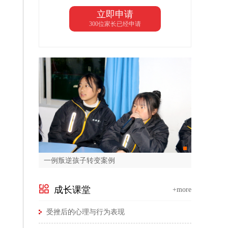
立即申请
300位家长已经申请
一例叛逆孩子转变案例
成长课堂
+more
受挫后的心理与行为表现