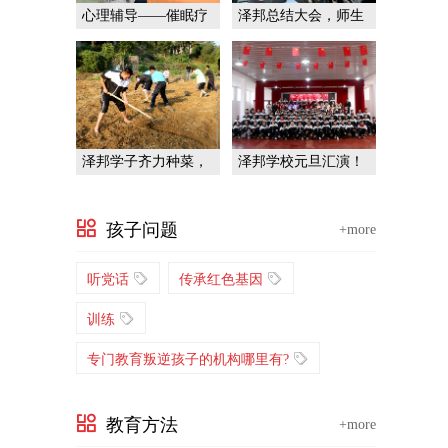
心理辅导——催眠疗
泽邦总结大会，师生
法
共前行！
泽邦学子齐力种菜，
泽邦学校元旦汇演！
挑战自我！
孩子问题
+more
听党话
传承红色基因
训练
专门教育叛逆孩子的机构哪里有?
教育方法
+more