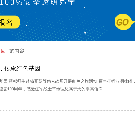
基因
”的内容
，传承红色基因
基因 泽邦师生赴杨开慧等伟人故居开展红色之旅活动 百年征程波澜壮阔
党100周年，感受红军战士革命理想高于天的崇高信仰...