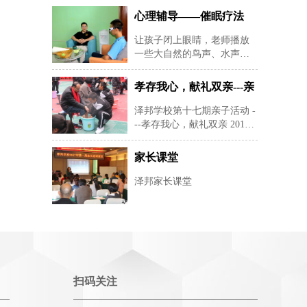
心理辅导——催眠疗法
让孩子闭上眼睛，老师播放
一些大自然的鸟声、水声等
纯音乐，帮助孩子快速定下
来，再用暗示性语言帮助孩
孝存我心，献礼双亲---亲
子进入睡眠状态，有利于心
子活动
理老师深度进入孩子的
泽邦学校第十七期亲子活动 -
--孝存我心，献礼双亲 2019
年12月22日星期天早上8：30-
--下午16：00在湖南长沙安沙
家长课堂
镇泽邦学校举办孝存我心，
献礼双亲为主题的亲子活
泽邦家长课堂
动。 本活动共有24对家
扫码关注