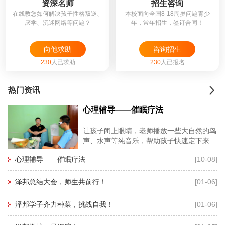
资深名师
招生咨询
在线教您如何解决孩子性格叛逆、
本校面向全国8-18周岁问题青少
厌学、沉迷网络等问题？
年，常年招生，签订合同！
向他求助
咨询招生
230
人已求助
230
人已报名
热门资讯
心理辅导——催眠疗法
让孩子闭上眼睛，老师播放一些大自然的鸟
声、水声等纯音乐，帮助孩子快速定下来，
再用暗示性语言帮助孩子进入睡眠状态，有
心理辅导——催眠疗法
[10-08]
利于心理老师深度进入孩子的
泽邦总结大会，师生共前行！
[01-06]
泽邦学子齐力种菜，挑战自我！
[01-06]