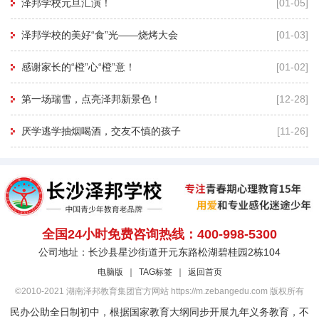
泽邦学校元旦汇演！
[01-05]
泽邦学校的美好“食”光——烧烤大会
[01-03]
感谢家长的“橙”心“橙”意！
[01-02]
第一场瑞雪，点亮泽邦新景色！
[12-28]
厌学逃学抽烟喝酒，交友不慎的孩子
[11-26]
全国24小时免费咨询热线：400-998-5300
公司地址：长沙县星沙街道开元东路松湖碧桂园2栋104
电脑版
｜
TAG标签
｜
返回首页
©2010-2021 湖南泽邦教育集团官方网站 https://m.zebangedu.com 版权所有
民办公助全日制初中，根据国家教育大纲同步开展九年义务教育，不