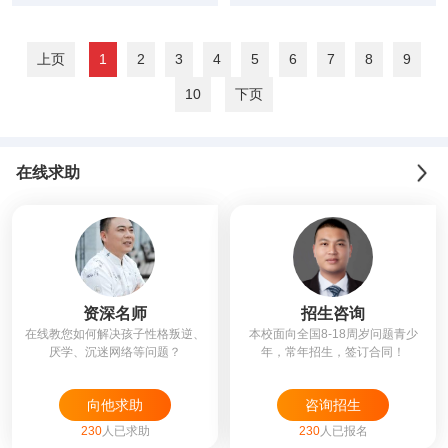
登（五）
上页
1
2
3
4
5
6
7
8
9
10
下页
在线求助
资深名师
招生咨询
在线教您如何解决孩子性格叛逆、
本校面向全国8-18周岁问题青少
厌学、沉迷网络等问题？
年，常年招生，签订合同！
向他求助
咨询招生
230
人已求助
230
人已报名