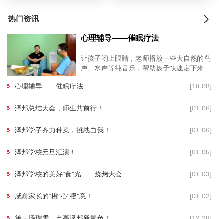
热门资讯
心理辅导——催眠疗法
让孩子闭上眼睛，老师播放一些大自然的鸟
声、水声等纯音乐，帮助孩子快速定下来，
再用暗示性语言帮助孩子进入睡眠状态，有
心理辅导——催眠疗法
[10-08]
利于心理老师深度进入孩子的
泽邦总结大会，师生共前行！
[01-06]
泽邦学子齐力种菜，挑战自我！
[01-06]
泽邦学校元旦汇演！
[01-05]
泽邦学校的美好“食”光——烧烤大会
[01-03]
感谢家长的“橙”心“橙”意！
[01-02]
第一场瑞雪，点亮泽邦新景色！
[12-28]