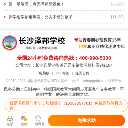
第一场瑞雪，点亮泽邦新景色！
[12-28]
厌学逃学抽烟喝酒，交友不慎的孩子
[11-26]
全国24小时免费咨询热线：400-998-5300
公司地址：长沙县星沙街道开元东路松湖碧桂园2栋104
电脑版
｜
TAG标签
｜
返回首页
©2010-2021 湖南泽邦教育集团官方网站 https://m.zebangedu.com 版权所有
民办公助全日制初中，根据国家教育大纲同步开展九年义务教育，不
影响学业，解决家长后顾之忧。
我是课程顾问小艾，加我微信（
15387597701
）免费领取教育方
案。
免费求助
电话
微信
一键导航