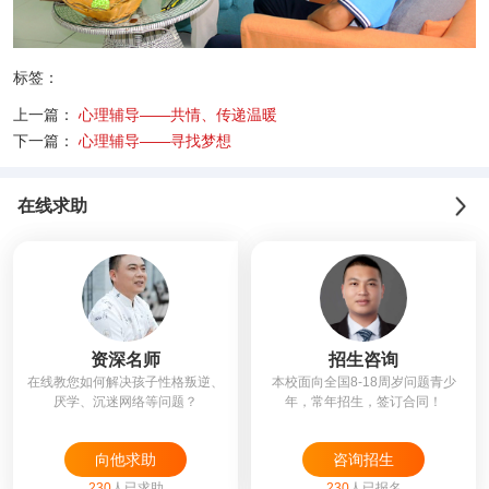
标签：
上一篇：
心理辅导——共情、传递温暖
下一篇：
心理辅导——寻找梦想
在线求助
资深名师
招生咨询
在线教您如何解决孩子性格叛逆、
本校面向全国8-18周岁问题青少
厌学、沉迷网络等问题？
年，常年招生，签订合同！
向他求助
咨询招生
230
人已求助
230
人已报名