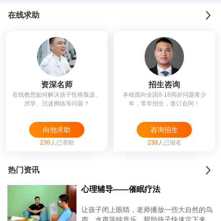
在线求助
资深名师
招生咨询
在线教您如何解决孩子性格叛逆、
本校面向全国8-18周岁问题青少
厌学、沉迷网络等问题？
年，常年招生，签订合同！
向他求助
咨询招生
230
人已求助
230
人已报名
热门资讯
心理辅导——催眠疗法
让孩子闭上眼睛，老师播放一些大自然的鸟
声、水声等纯音乐，帮助孩子快速定下来，