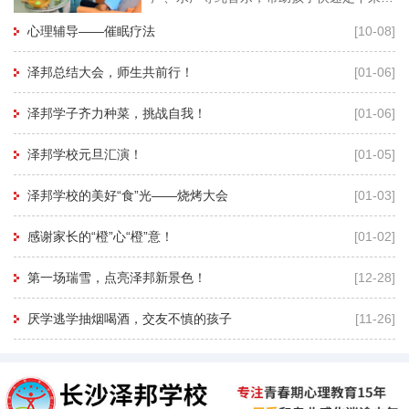
再用暗示性语言帮助孩子进入睡眠状态，有
心理辅导——催眠疗法
[10-08]
利于心理老师深度进入孩子的
泽邦总结大会，师生共前行！
[01-06]
泽邦学子齐力种菜，挑战自我！
[01-06]
泽邦学校元旦汇演！
[01-05]
泽邦学校的美好“食”光——烧烤大会
[01-03]
感谢家长的“橙”心“橙”意！
[01-02]
第一场瑞雪，点亮泽邦新景色！
[12-28]
厌学逃学抽烟喝酒，交友不慎的孩子
[11-26]