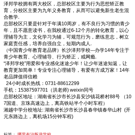
泽邦学校拥有两大校区，总部校区主要为行为思想矫正教
育，分校区主要为九年义务教育，从而可以避免新生老生混
合教学.
总部校区只要是针对于年满10周岁，有不良行为习惯的青少
年，且不愿意读书，在我校通过6-12个月的转化教育，以心
理辅导为主，文化学习为辅，可规范行为，磨练意志，树立
家庭责任感，培养自强自立，短期内成人.
（中国青少年教育老品牌）长沙泽邦学校---办学14年专注于
青少年教育、心理辅导、行为矫正，戒网瘾.
“泽邦学校”用爱和专业感化迷途少年！让少年迷途知返，让
教育更加简单！专业专注心理辅导，有爱有方成万家！14年
老品牌值得信赖
24小时成长热线：0731-88612299
手机：15387597701（洪老师) weixin同号
总部校区地址：湖南省长沙市长沙县安沙镇花桥村88号 （10
7国道、京珠高速边上，离高铁站半个小时车程）
湘越中学分校地址: 湖南省长沙市长沙县春华镇春华山村 (开
元东路边上，离机场15分钟车程)
标签：
哪里有治叛逆学校