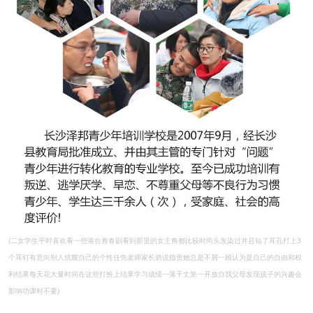
(二女学生平时喜欢看一些港台青春剧看到那里的女主角都比较时尚头发染过并且钻了耳孔打上3
个耳钉有意向别人炫耀自己的个性任凭老师家长劝说指责她总是不屑一顾认为是自己的自由和权
利结果每天花大量时间在这些打扮上结果学习成绩一落千丈第一开放自我父母发现孩子的兴趣会
影响功课时不要)