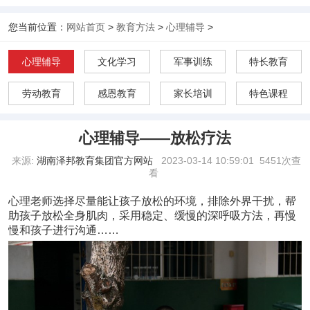
您当前位置：
网站首页
>
教育方法
>
心理辅导
>
心理辅导
文化学习
军事训练
特长教育
劳动教育
感恩教育
家长培训
特色课程
心理辅导——放松疗法
来源:
湖南泽邦教育集团官方网站
2023-03-14 10:59:01
5451次查
看
心理老师选择尽量能让孩子放松的环境，排除外界干扰，帮
助孩子放松全身肌肉，采用稳定、缓慢的深呼吸方法，再慢
慢和孩子进行沟通……