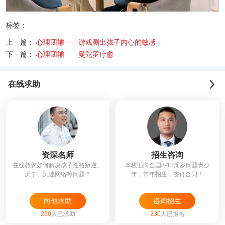
标签：
上一篇：
心理团辅——游戏测出孩子内心的敏感
下一篇：
心理团辅——曼陀罗疗愈
在线求助
资深名师
招生咨询
在线教您如何解决孩子性格叛逆、
本校面向全国8-18周岁问题青少
厌学、沉迷网络等问题？
年，常年招生，签订合同！
向他求助
咨询招生
230
人已求助
230
人已报名