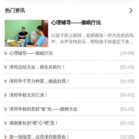
热门资讯
心理辅导——催眠疗法
让孩子闭上眼睛，老师播放一些大自然的鸟
声、水声等纯音乐，帮助孩子快速定下来，
再用暗示性语言帮助孩子进入睡眠状态，有
心理辅导——催眠疗法
[10-08]
利于心理老师深度进入孩子的
泽邦总结大会，师生共前行！
[01-06]
泽邦学子齐力种菜，挑战自我！
[01-06]
泽邦学校元旦汇演！
[01-05]
泽邦学校的美好“食”光——烧烤大会
[01-03]
感谢家长的“橙”心“橙”意！
[01-02]
第一场瑞雪，点亮泽邦新景色！
[12-28]