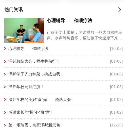
热门资讯
心理辅导——催眠疗法
让孩子闭上眼睛，老师播放一些大自然的鸟
声、水声等纯音乐，帮助孩子快速定下来，
再用暗示性语言帮助孩子进入睡眠状态，有
心理辅导——催眠疗法
[10-08]
利于心理老师深度进入孩子的
泽邦总结大会，师生共前行！
[01-06]
泽邦学子齐力种菜，挑战自我！
[01-06]
泽邦学校元旦汇演！
[01-05]
泽邦学校的美好“食”光——烧烤大会
[01-03]
感谢家长的“橙”心“橙”意！
[01-02]
第一场瑞雪，点亮泽邦新景色！
[12-28]