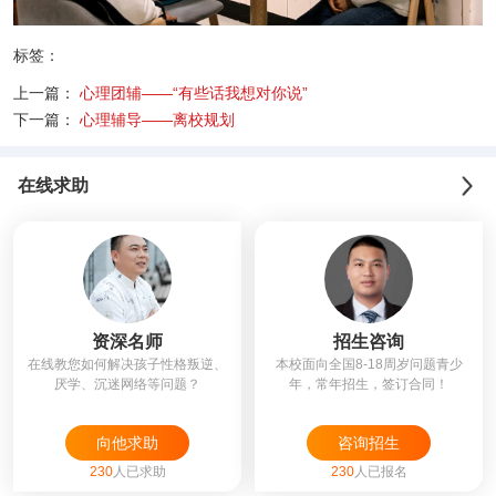
标签：
上一篇：
心理团辅——“有些话我想对你说”
下一篇：
心理辅导——离校规划
在线求助
资深名师
招生咨询
在线教您如何解决孩子性格叛逆、
本校面向全国8-18周岁问题青少
厌学、沉迷网络等问题？
年，常年招生，签订合同！
向他求助
咨询招生
230
人已求助
230
人已报名