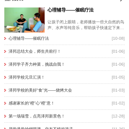
心理辅导——催眠疗法
让孩子闭上眼睛，老师播放一些大自然的鸟
声、水声等纯音乐，帮助孩子快速定下来，
再用暗示性语言帮助孩子进入睡眠状态，有
心理辅导——催眠疗法
[10-08]
利于心理老师深度进入孩子的
泽邦总结大会，师生共前行！
[01-06]
泽邦学子齐力种菜，挑战自我！
[01-06]
泽邦学校元旦汇演！
[01-05]
泽邦学校的美好“食”光——烧烤大会
[01-03]
感谢家长的“橙”心“橙”意！
[01-02]
第一场瑞雪，点亮泽邦新景色！
[12-28]