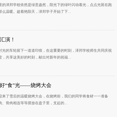
里的泽邦学校依然是绿意盎然，阳光下的绿叶闪动着光，点点光斑在跑
么温暖。趁着艳阳天，泽邦学子开始了下...
汇演！
时光的车轮留下一道道印痕，在这重要的时刻，泽邦学校师生共同庆祝
，共享这美好的时刻，献出对新年的祝福...
好“食”光——烧烤大会
迎来了雪后的温暖烧烤大会，在烧烤前，我们的同学将食材一一准备
、骨肉相连等等摆放在盘子里，支起的...