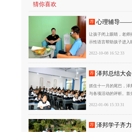
猜你喜欢
心理辅导——
荐
让孩子闭上眼睛，老师
示性语言帮助孩子进入睡
2022-10-08 16:52:33
泽邦总结大会
荐
抓住十一月的尾巴，泽
与各项活动的评析。首先
2022-01-06 15:33:31
泽邦学子齐力
荐