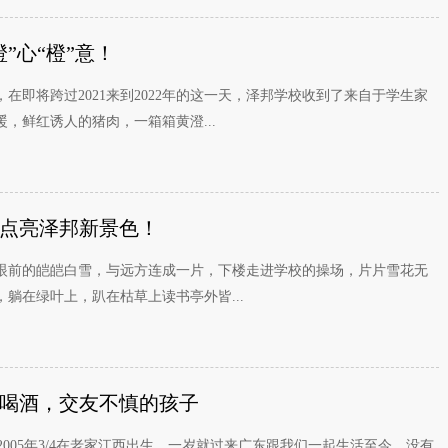
”心“橙”意！
在即将跨过2021来到2022年的这一天，泽邦学校收到了来自于学生家
，鲜红诱人的猪肉，一箱箱黄澄...
点亮泽邦新景色！
眼前的皑皑白雪，与远方连成一片，下楼走进学校的操场，片片雪花无
躺在绿叶上，趴在枯草上读书亭外皆...
喝酒，交友不慎的孩子
玲2005年3/4在老家江西出生，一岁就过来广东跟我们一起生活至今，没有