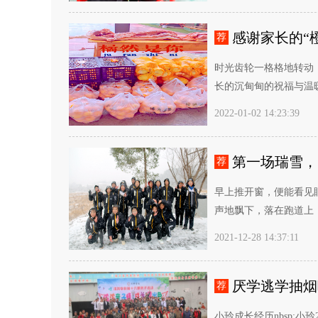
感谢家长的“橙
荐
时光齿轮一格格地转动，
长的沉甸甸的祝福与温暖
2022-01-02 14:23:39
第一场瑞雪，
荐
早上推开窗，便能看见
声地飘下，落在跑道上，
2021-12-28 14:37:11
厌学逃学抽烟
荐
小玲成长经历nbsp;小