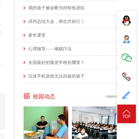
计
我的孩子被诊断为抑郁焦虑症
泽邦总结大会，师生共前行！
优
持
家长课堂
心理辅导——催眠疗法
全国最好的叛逆学校在哪里？
沉迷手机游戏无法自拔的孩子
校园动态
+more