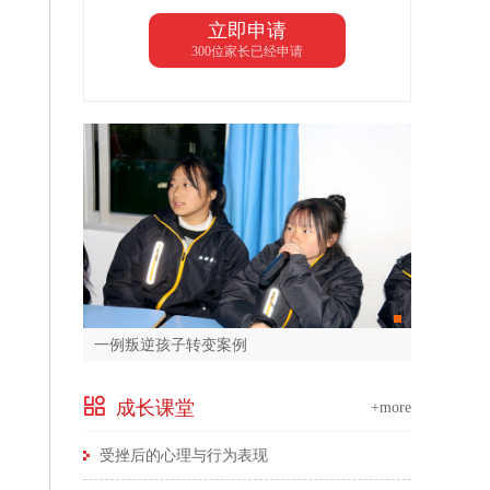
立即申请
300位家长已经申请
一例叛逆孩子转变案例
成长课堂
+more
受挫后的心理与行为表现