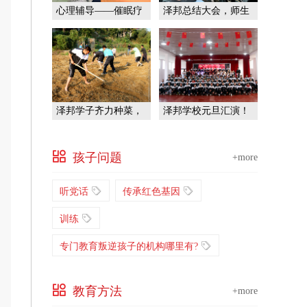
心理辅导——催眠疗
泽邦总结大会，师生
法
共前行！
泽邦学子齐力种菜，
泽邦学校元旦汇演！
挑战自我！
孩子问题
+more
听党话
传承红色基因
训练
专门教育叛逆孩子的机构哪里有?
教育方法
+more