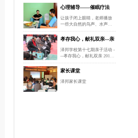
心理辅导——催眠疗法
让孩子闭上眼睛，老师播放
一些大自然的鸟声、水声等
纯音乐，帮助孩子快速定下
来，再用暗示性语言帮助孩
孝存我心，献礼双亲---亲
子进入睡眠状态，有利于心
子活动
理老师深度进入孩子的
泽邦学校第十七期亲子活动 -
--孝存我心，献礼双亲 2019
年12月22日星期天早上8：30-
--下午16：00在湖南长沙安沙
家长课堂
镇泽邦学校举办孝存我心，
献礼双亲为主题的亲子活
泽邦家长课堂
动。 本活动共有24对家