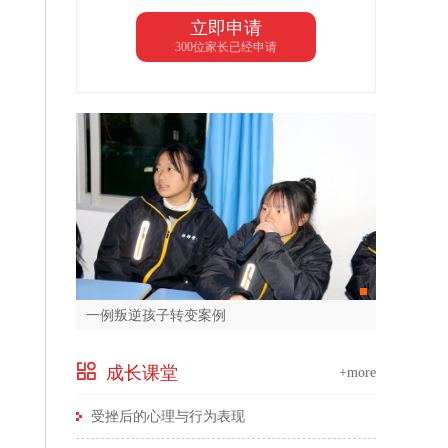
立即申请
300位家长已经申请
一例叛逆孩子转变案例
成长课堂
+more
受挫后的心理与行为表现