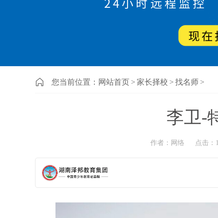
您当前位置：
网站首页
>
家长择校
>
找名师
>
李卫-
作者：网络
点击：1