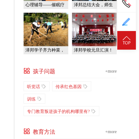
心理辅导——催眠疗
泽邦总结大会，师生
法
共前行！
泽邦学子齐力种菜，
泽邦学校元旦汇演！
挑战自我！
孩子问题
+more
听党话
传承红色基因
训练
专门教育叛逆孩子的机构哪里有?
教育方法
+more