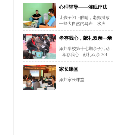
心理辅导——催眠疗法
让孩子闭上眼睛，老师播放
一些大自然的鸟声、水声等
纯音乐，帮助孩子快速定下
来，再用暗示性语言帮助孩
孝存我心，献礼双亲---亲
子进入睡眠状态，有利于心
子活动
理老师深度进入孩子的
泽邦学校第十七期亲子活动 -
--孝存我心，献礼双亲 2019
年12月22日星期天早上8：30-
--下午16：00在湖南长沙安沙
家长课堂
镇泽邦学校举办孝存我心，
献礼双亲为主题的亲子活
泽邦家长课堂
动。 本活动共有24对家