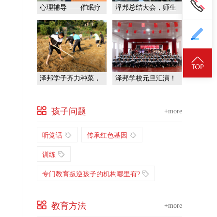
心理辅导——催眠疗
泽邦总结大会，师生
法
共前行！
泽邦学子齐力种菜，
泽邦学校元旦汇演！
挑战自我！
孩子问题
+more
听党话
传承红色基因
训练
专门教育叛逆孩子的机构哪里有?
教育方法
+more