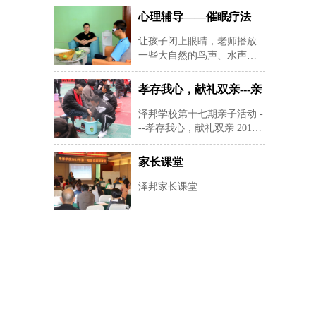
心理辅导——催眠疗法
让孩子闭上眼睛，老师播放
一些大自然的鸟声、水声等
纯音乐，帮助孩子快速定下
来，再用暗示性语言帮助孩
孝存我心，献礼双亲---亲
子进入睡眠状态，有利于心
子活动
理老师深度进入孩子的
泽邦学校第十七期亲子活动 -
--孝存我心，献礼双亲 2019
年12月22日星期天早上8：30-
--下午16：00在湖南长沙安沙
家长课堂
镇泽邦学校举办孝存我心，
献礼双亲为主题的亲子活
泽邦家长课堂
动。 本活动共有24对家