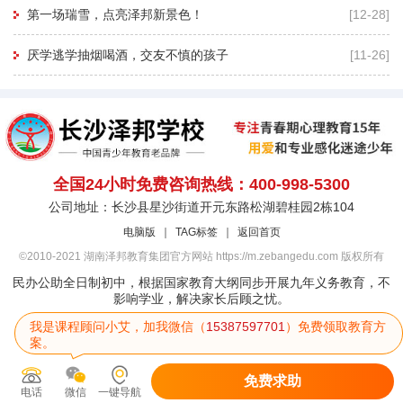
第一场瑞雪，点亮泽邦新景色！
[12-28]
厌学逃学抽烟喝酒，交友不慎的孩子
[11-26]
全国24小时免费咨询热线：400-998-5300
公司地址：长沙县星沙街道开元东路松湖碧桂园2栋104
电脑版
｜
TAG标签
｜
返回首页
©2010-2021 湖南泽邦教育集团官方网站 https://m.zebangedu.com 版权所有
民办公助全日制初中，根据国家教育大纲同步开展九年义务教育，不
影响学业，解决家长后顾之忧。
我是课程顾问小艾，加我微信（
15387597701
）免费领取教育方
案。
免费求助
电话
微信
一键导航