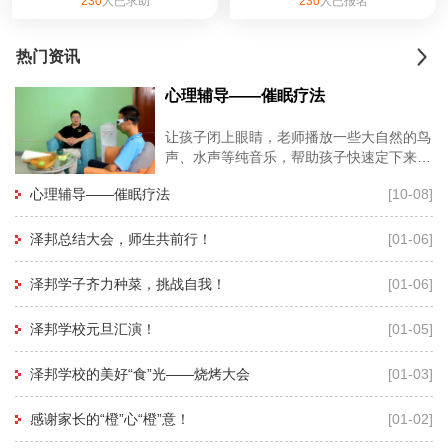
230
人已求助
230
人已报名
热门资讯
心理辅导——催眠疗法
让孩子闭上眼睛，老师播放一些大自然的鸟
声、水声等纯音乐，帮助孩子快速定下来，
再用暗示性语言帮助孩子进入睡眠状态，有
心理辅导——催眠疗法
[10-08]
利于心理老师深度进入孩子的
泽邦总结大会，师生共前行！
[01-06]
泽邦学子齐力种菜，挑战自我！
[01-06]
泽邦学校元旦汇演！
[01-05]
泽邦学校的美好“食”光——烧烤大会
[01-03]
感谢家长的“橙”心“橙”意！
[01-02]