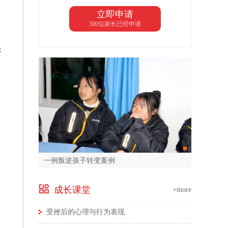
立即申请
300位家长已经申请
好
一例叛逆孩子转变案例
成长课堂
+more
受挫后的心理与行为表现