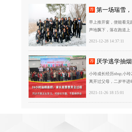
第一场瑞雪，
荐
早上推开窗，便能看见
声地飘下，落在跑道上，
2021-12-28 14:37:11
厌学逃学抽烟
荐
小玲成长经历nbsp;小
离开过父母，二岁半进幼
2021-11-26 18:15:01