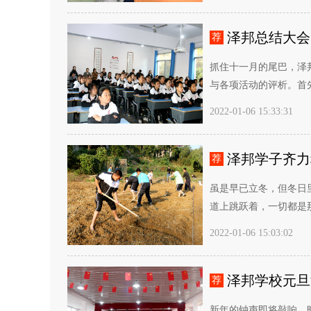
泽邦总结大会
荐
抓住十一月的尾巴，泽
与各项活动的评析。首先
2022-01-06 15:33:31
泽邦学子齐力
荐
虽是早已立冬，但冬日
道上跳跃着，一切都是那
2022-01-06 15:03:02
泽邦学校元旦
荐
新年的钟声即将敲响，