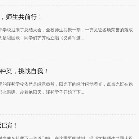
，师生共前行！
邦学校迎来了总结大会，全校师生共聚一堂，一齐见证各项荣誉的落成
是唱国歌，同学们齐齐站立唱《义勇军进...
种菜，挑战自我！
里的泽邦学校依然是绿意盎然，阳光下的绿叶闪动着光，点点光斑在跑
么温暖。趁着艳阳天，泽邦学子开始了下...
汇演！
时光的车轮留下一道道印痕，在这重要的时刻，泽邦学校师生共同庆祝