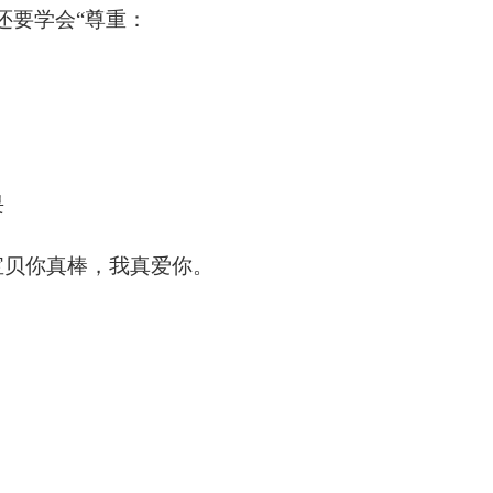
还要学会
“
尊重
：
畏
宝贝你真棒，我真爱你。