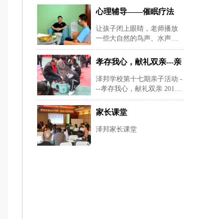
心理辅导——催眠疗法
让孩子闭上眼睛，老师播放
一些大自然的鸟声、水声等
纯音乐，帮助孩子快速定下
来，再用暗示性语言帮助孩
孝存我心，献礼双亲---亲
子进入睡眠状态，有利于心
子活动
理老师深度进入孩子的
泽邦学校第十七期亲子活动 -
--孝存我心，献礼双亲 2019
年12月22日星期天早上8：30-
--下午16：00在湖南长沙安沙
家长课堂
镇泽邦学校举办孝存我心，
献礼双亲为主题的亲子活
泽邦家长课堂
动。 本活动共有24对家