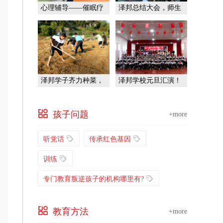
心理辅导——催眠疗
泽邦总结大会，师生
法
共前行！
泽邦学子齐力种菜，
泽邦学校元旦汇演！
挑战自我！
孩子问题
+more
听党话
传承红色基因
训练
专门教育叛逆孩子的机构哪里有?
教育方法
+more